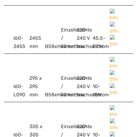
Einzelleuchte
220-
I60-
2455
/
240 V
45,5-
2455
mm
B58xH82mm
verkettbar
Wechselstrom
57 W
295 x
Einzelleuchte
220-
I60-
295
/
240 V
10-
L090
mm
B58xH82mm
verkettbar
Wechselstrom
18W
305 x
Einzelleuchte
220-
I60-
305
/
240 V
10-