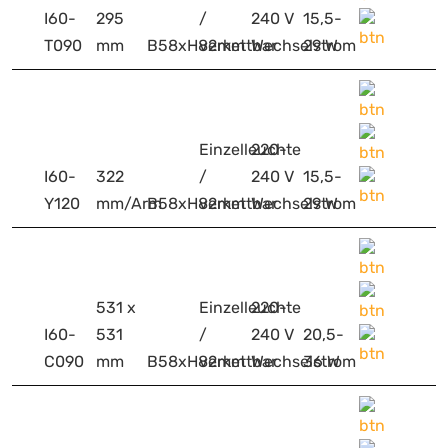
I60-
295
/
240 V
15,5-
T090
mm
B58xH82mm
verkettbar
Wechselstrom
29 W
Einzelleuchte
220-
I60-
322
/
240 V
15,5-
Y120
mm/Arm
B58xH82mm
verkettbar
Wechselstrom
29 W
531 x
Einzelleuchte
220-
I60-
531
/
240 V
20,5-
C090
mm
B58xH82mm
verkettbar
Wechselstrom
36 W