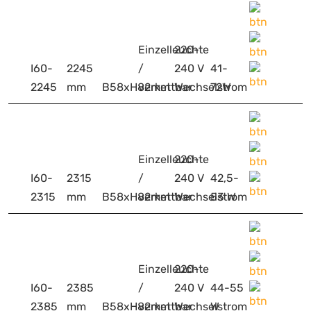
Einzelleuchte
220-
I60-
2245
/
240 V
41-
2245
mm
B58xH82mm
verkettbar
Wechselstrom
72W
Einzelleuchte
220-
I60-
2315
/
240 V
42,5-
2315
mm
B58xH82mm
verkettbar
Wechselstrom
53 W
Einzelleuchte
220-
I60-
2385
/
240 V
44-55
2385
mm
B58xH82mm
verkettbar
Wechselstrom
W