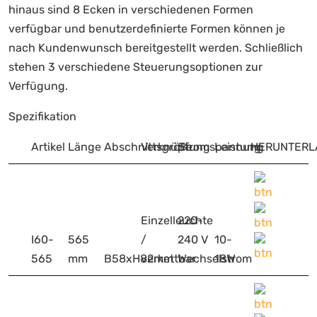
hinaus sind 8 Ecken in verschiedenen Formen
verfügbar und benutzerdefinierte Formen können je
nach Kundenwunsch bereitgestellt werden. Schließlich
stehen 3 verschiedene Steuerungsoptionen zur
Verfügung.
Spezifikation
Artikel
Länge
Abschnittsgröße
Verknüpfung
Stromspannung
Leistung
HERUNTERL
Einzelleuchte
220-
I60-
565
/
240 V
10-
565
mm
B58xH82mm
verkettbar
Wechselstrom
18W