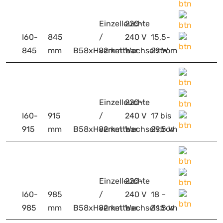
Einzelleuchte
220-
I60-
845
/
240 V
15,5-
845
mm
B58xH82mm
verkettbar
Wechselstrom
29 W
Einzelleuchte
220-
I60-
915
/
240 V
17 bis
915
mm
B58xH82mm
verkettbar
Wechselstrom
29,5 W
Einzelleuchte
220-
I60-
985
/
240 V
18 –
985
mm
B58xH82mm
verkettbar
Wechselstrom
31,5 W