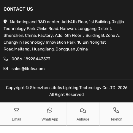
CONTACT US
Marketing and R&D center: Add:4th Floor, 1st Building, Jinjijia
Technology Park, Jinke Road, Nanwan, Longgang District,
Shenzhen, China; Factory: Add: 6th Floor，Building B, Zone A,
Changyin Technology Innovation Park, 10 Bin Nong 1st
Road,Meitang , Huangjiang, Dongguan ,China
0086-18928443573
sales@litofis.com
Copyright © Shenzhen Litofis Lighting Technology Co,LTD. 2026
All Right Reserved
sales@litofis.com
Copy
Email
WhatsApp
Anfrage
Telefon