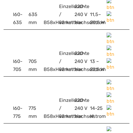
Einzelleuchte
220-
I60-
635
/
240 V
11,5–
635
mm
B58xH82mm
verkettbar
Wechselstrom
20,5 W
Einzelleuchte
220-
I60-
705
/
240 V
13 –
705
mm
B58xH82mm
verkettbar
Wechselstrom
22,5 W
Einzelleuchte
220-
I60-
775
/
240 V
14-25
775
mm
B58xH82mm
verkettbar
Wechselstrom
W