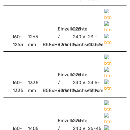
Einzelleuchte
220-
I60-
1265
/
240 V
23 –
1265
mm
B58xH82mm
verkettbar
Wechselstrom
40,5 W
Einzelleuchte
220-
I60-
1335
/
240 V
24,5-
1335
mm
B58xH82mm
verkettbar
Wechselstrom
43 W
Einzelleuchte
220-
I60-
1405
/
240 V
26-45