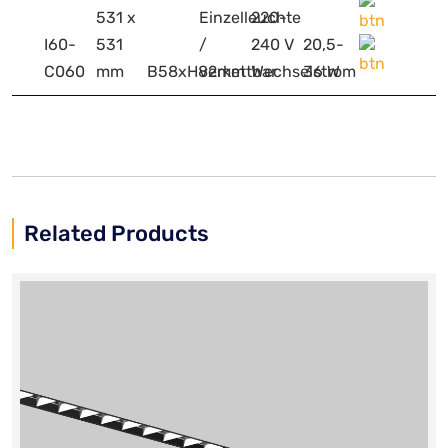
531 x
Einzelleuchte
220-
I60-
531
/
240 V
20,5-
C060
mm
B58xH82mm
verkettbar
Wechselstrom
36 W
Related Products