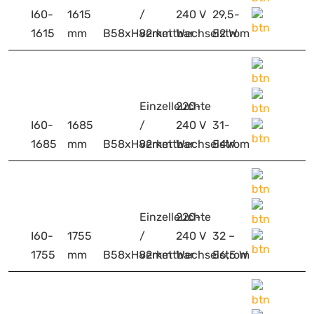
I60-
1615
/
240 V
29,5-
1615
mm
B58xH82mm
verkettbar
Wechselstrom
52 W
Einzelleuchte
220-
I60-
1685
/
240 V
31-
1685
mm
B58xH82mm
verkettbar
Wechselstrom
54W
Einzelleuchte
220-
I60-
1755
/
240 V
32 –
1755
mm
B58xH82mm
verkettbar
Wechselstrom
56,5 W