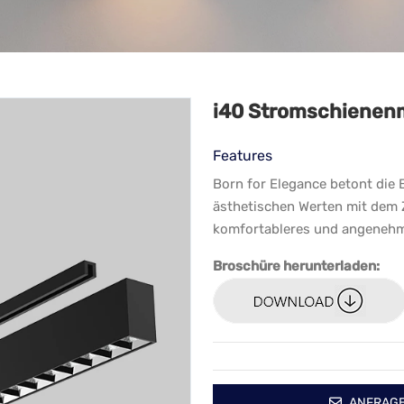
i40 Stromschienen
Features
Born for Elegance betont die
ästhetischen Werten mit dem Z
komfortableres und angenehme
Broschüre herunterladen:
ANFRAG