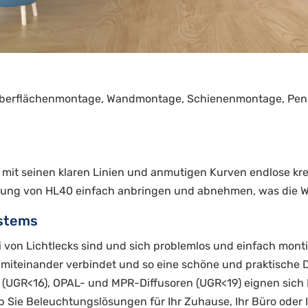
 die Oberflächenmontage, Wandmontage, Schienenmontage, Pe
t mit seinen klaren Linien und anmutigen Kurven endlose kre
eckung von HL40 einfach anbringen und abnehmen, was die W
ystems
rei von Lichtlecks sind und sich problemlos und einfach mon
 miteinander verbindet und so eine schöne und praktische 
n (UGR<16), OPAL- und MPR-Diffusoren (UGR<19) eignen sic
 ob Sie Beleuchtungslösungen für Ihr Zuhause, Ihr Büro ode